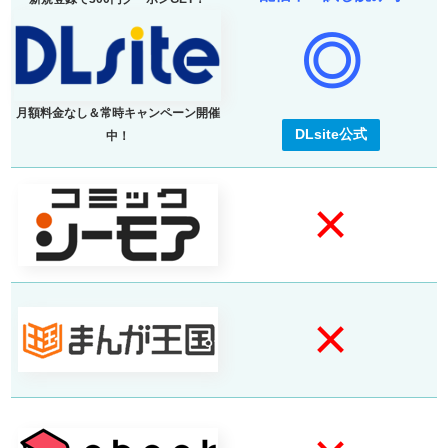
◎
月額料金なし＆常時キャンペーン開催
DLsite公式
中！
×
×